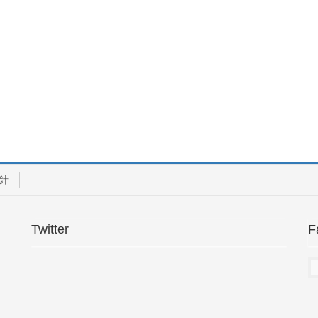
針
Twitter
F